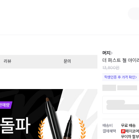
1
/
2
머지
더 퍼스트 젤 아이라
리뷰
문의
13,800원
학생인증 후 가격 확인
배송비
무료 배송
결제혜택
페이코머
무이자 할