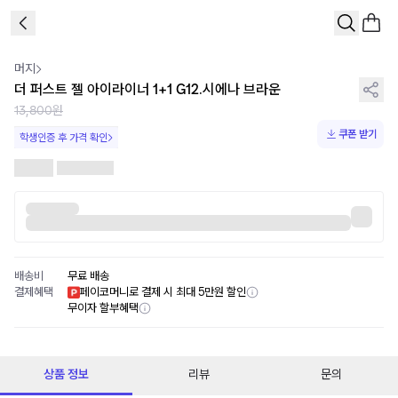
1
/
2
머지
더 퍼스트 젤 아이라이너 1+1 G12.시에나 브라운
13,800원
쿠폰 받기
학생인증 후 가격 확인
배송비
무료 배송
결제혜택
페이코머니로 결제 시 최대 5만원 할인
무이자 할부혜택
상품 정보
리뷰
문의