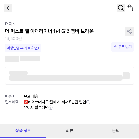
1
/
2
머지
더 퍼스트 젤 아이라이너 1+1 G13.엠버 브라운
13,800원
쿠폰 받기
학생인증 후 가격 확인
배송비
무료 배송
결제혜택
페이코머니로 결제 시 최대 5만원 할인
무이자 할부혜택
상품 정보
리뷰
문의