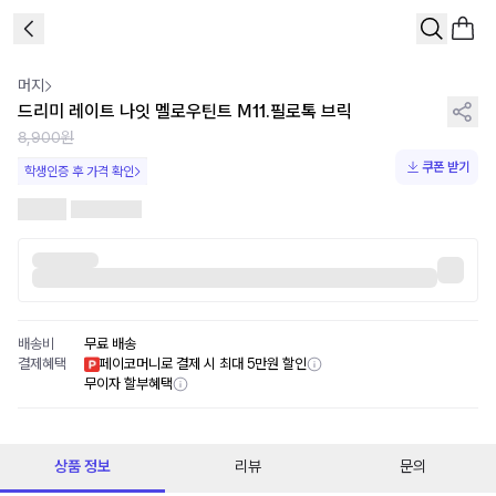
1
/
2
머지
드리미 레이트 나잇 멜로우틴트 M11.필로톡 브릭
8,900원
쿠폰 받기
학생인증 후 가격 확인
배송비
무료 배송
결제혜택
페이코머니로 결제 시 최대 5만원 할인
무이자 할부혜택
상품 정보
리뷰
문의