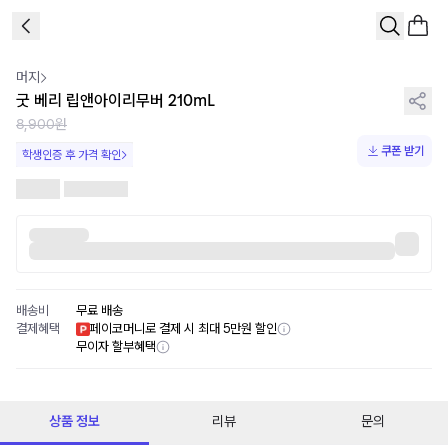
1
/
1
머지
굿 베리 립앤아이리무버 210mL
8,900원
쿠폰 받기
학생인증 후 가격 확인
배송비
무료 배송
결제혜택
페이코머니로 결제 시 최대 5만원 할인
무이자 할부혜택
상품 정보
리뷰
문의