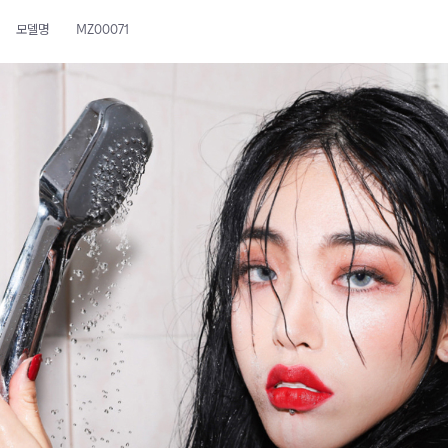
모델명
MZ00071