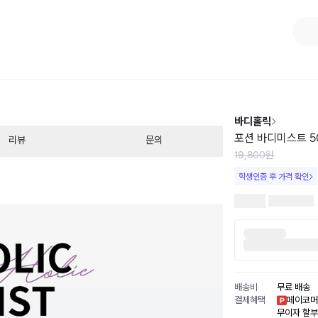
1
/
3
바디홀릭
포션 바디미스트 50
리뷰
문의
19,800원
학생인증 후 가격 확인
배송비
무료 배송
결제혜택
페이코머
무이자 할