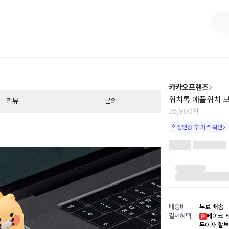
1
/
3
카카오프렌즈
워치톡 애플워치 보조
리뷰
문의
35,900원
학생인증 후 가격 확인
배송비
무료 배송
결제혜택
페이코머
무이자 할