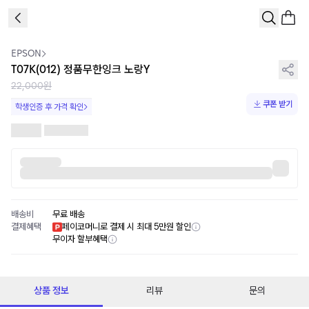
1
/
1
EPSON
T07K(012) 정품무한잉크 노랑Y
22,000원
쿠폰 받기
학생인증 후 가격 확인
배송비
무료 배송
결제혜택
페이코머니로 결제 시 최대 5만원 할인
무이자 할부혜택
상품 정보
리뷰
문의