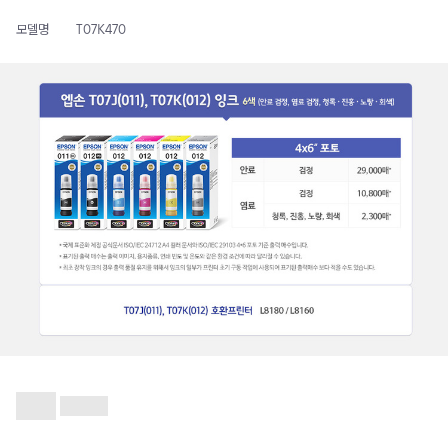
모델명
T07K470