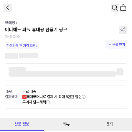
1
/
3
크레앙
미니헤드 파워 휴대용 선풍기 핑크
19,900원
쿠폰 받기
학생인증 후 가격 확인
배송비
무료 배송
결제혜택
페이코머니로 결제 시 최대 5만원 할인
무이자 할부혜택
상품 정보
리뷰
문의