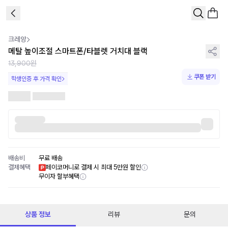
1
/
2
크레앙
메탈 높이조절 스마트폰/타블렛 거치대 블랙
13,900원
쿠폰 받기
학생인증 후 가격 확인
배송비
무료 배송
결제혜택
페이코머니로 결제 시 최대 5만원 할인
무이자 할부혜택
상품 정보
리뷰
문의