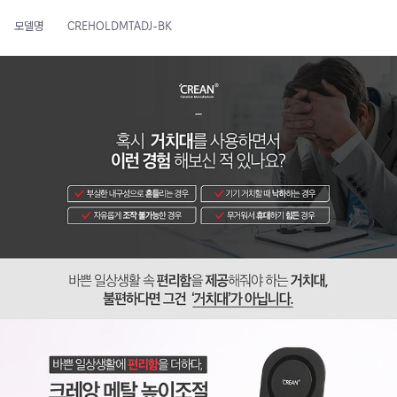
모델명
CREHOLDMTADJ-BK