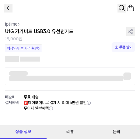
1
/
1
iptime
U1G 기가비트 USB3.0 유선랜카드
18,900원
쿠폰 받기
학생인증 후 가격 확인
배송비
무료 배송
결제혜택
페이코머니로 결제 시 최대 5만원 할인
무이자 할부혜택
상품 정보
리뷰
문의