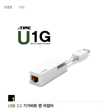
모델명
U1G