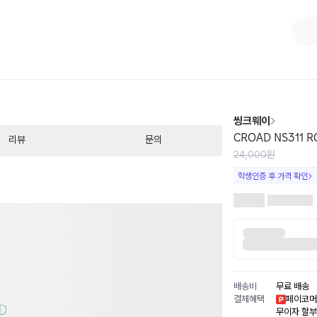
1
/
5
씽크웨이
CROAD NS311
리뷰
문의
24,000원
학생인증 후 가격 확인
배송비
무료 배송
결제혜택
페이코머
무이자 할