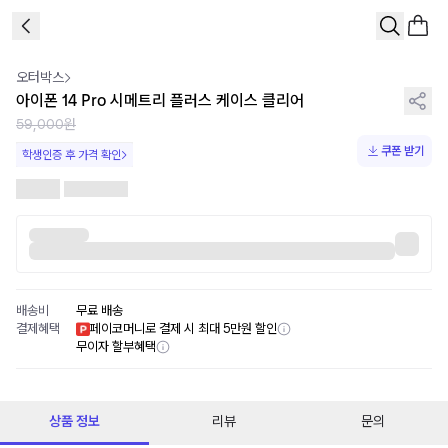
1
/
1
오터박스
아이폰 14 Pro 시메트리 플러스 케이스 클리어
59,000원
쿠폰 받기
학생인증 후 가격 확인
배송비
무료 배송
결제혜택
페이코머니로 결제 시 최대 5만원 할인
무이자 할부혜택
상품 정보
리뷰
문의