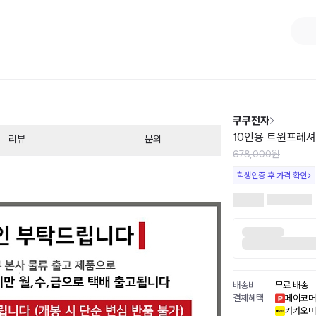
1
/
1
쿠쿠전자
10인용 트윈프레
리뷰
문의
678,000원
학생인증 후 가격 확인
배송비
무료 배송
결제혜택
페이코머
카카오머