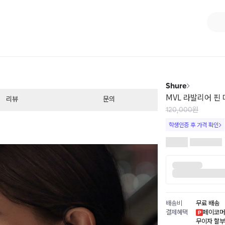
1
/
1
Shure
MVL 라발리어 핀
리뷰
문의
120,000원
학생인증 후 가격 확인
배송비
무료 배송
결제혜택
페이코머
무이자 할