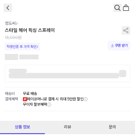
1
/
1
엠도씨
스타일 헤어 픽싱 스프레이
13,000원
쿠폰 받기
학생인증 후 가격 확인
배송비
무료 배송
결제혜택
페이코머니로 결제 시 최대 5만원 할인
무이자 할부혜택
상품 정보
리뷰
문의