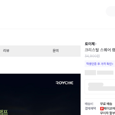
1
/
3
로이체
크리스탈 스퀘어 
리뷰
문의
34,900원
학생인증 후 가격 확인
배송비
무료 배송
결제혜택
페이코머
무이자 할