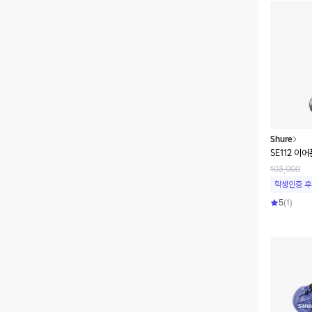
Shure
SE112 이어
103,000
학생인증 후
5
(
1
)